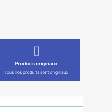
authentiques
tous nos produits sont 100%
Commandez en toute confiance,
Produits originaux
100% authentiques
Tous nos produits sont originaux