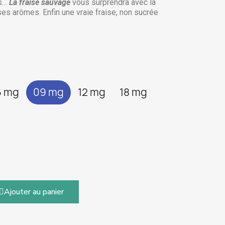
is…
La fraise sauvage
vous surprendra avec la
ses arômes. Enfin une vraie fraise, non sucrée
6 mg
09 mg
12 mg
18 mg
Ajouter au panier