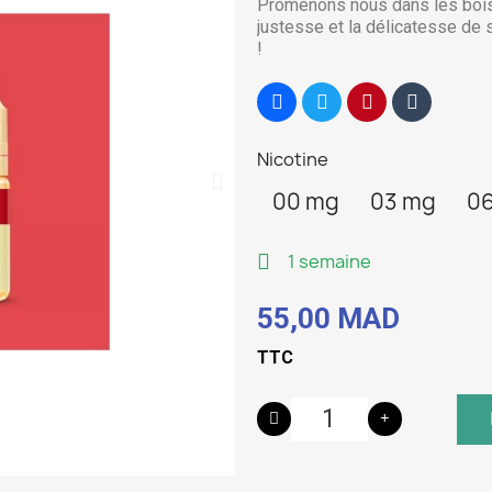
Promenons nous dans les bo
justesse et la délicatesse de 
!
Nicotine
00 mg
03 mg
0
1 semaine
55,00 MAD
TTC