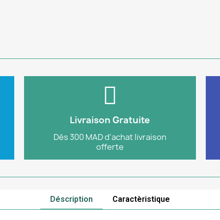
Plus d'info
plus sur notre site e-commerce.
Livraison Gratuite
toute commande de 300 MAD ou
Profitez de la livraison gratuite pour
Dés 300 MAD d'achat livraison
offerte
Livraison
Déscription
Caractèristique