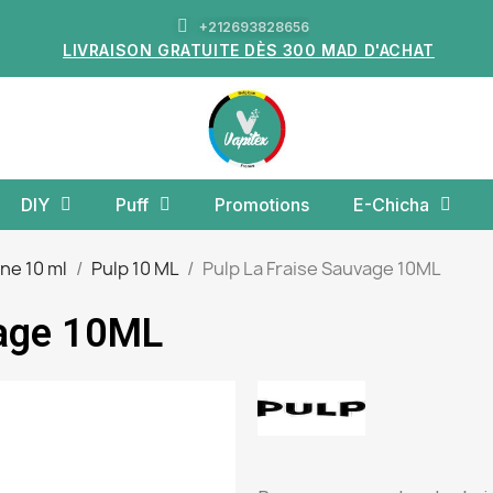
+212693828656
LIVRAISON GRATUITE DÈS 300 MAD D'ACHAT
DIY
Puff
Promotions
E-Chicha
ine 10 ml
Pulp 10 ML
Pulp La Fraise Sauvage 10ML
vage 10ML