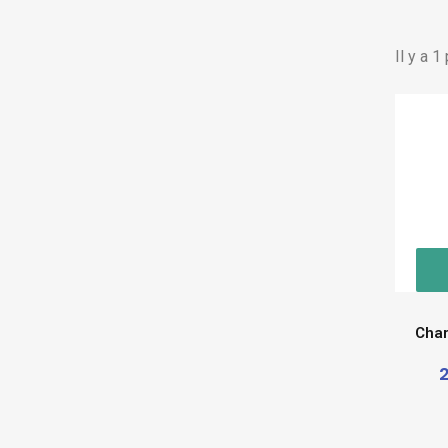
Il y a 1
Char