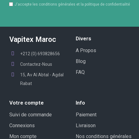
J'accepte les conditions générales et la politique de confidentialité
Vapitex Maroc
Divers
A Propos
+212 (0) 693828656
Blog
Contactez-Nous
FAQ
15, Av Al Abtal - Agdal
Rabat
Votre compte
Info
Suivi de commande
Paiement
Connexions
Livraison
Mon compte
Nos conditions générales