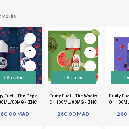
 produits.
Ajouter
Ajouter
A
y Fuel - The Pep's
Fruity Fuel - The Wooky
Fruity Fu
100ML/00MG - ZHC
Oil 100ML/00MG - ZHC
Oil 100M
260,00 MAD
260,00 MAD
260