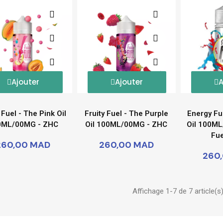
Ajouter
Ajouter
A
 Fuel - The Pink Oil
Fruity Fuel - The Purple
Energy Fu
0ML/00MG - ZHC
Oil 100ML/00MG - ZHC
Oil 100M
Fue
260,00 MAD
260,00 MAD
260
Affichage 1-7 de 7 article(s