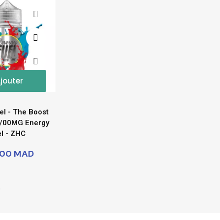
jouter
el - The Boost
L/00MG Energy
l - ZHC
,00 MAD
)