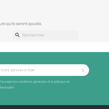
ure qu'ils seront ajoutés.
search
J'accepte les conditions générales et la politique de
identialité