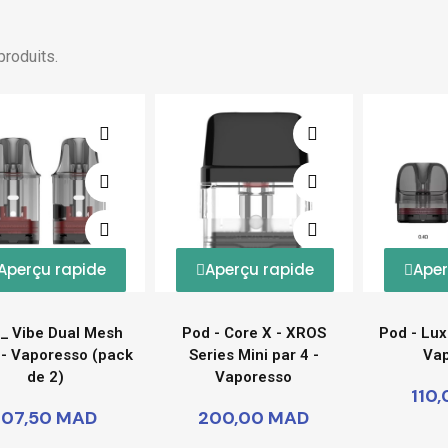
 produits.
Aperçu rapide
Aperçu rapide
Aper
_ Vibe Dual Mesh
Pod - Core X - XROS
Pod - Lux
 - Vaporesso (pack
Series Mini par 4 -
Va
de 2)
Vaporesso
110
107,50 MAD
200,00 MAD