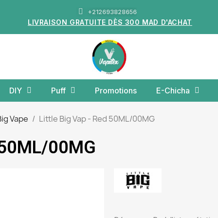
+212693828656
LIVRAISON GRATUITE DÈS 300 MAD D'ACHAT
DIY
Puff
Promotions
E-Chicha
 Big Vape
Little Big Vap - Red 50ML/00MG
ed 50ML/00MG