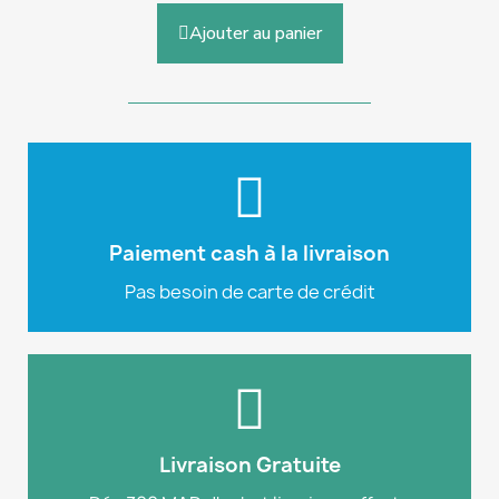
Ajouter au panier
Plus d'info
notre site e-commerce.
pouvez payer en cash à la livraison sur
Paiement cash à la livraison
Nous tenons à vous rappeler que vous
Pas besoin de carte de crédit
Cash à la livraison
Plus d'info
site e-commerce.
commande de 300 MAD ou plus sur notre
Livraison Gratuite
Profitez de la livraison gratuite pour toute