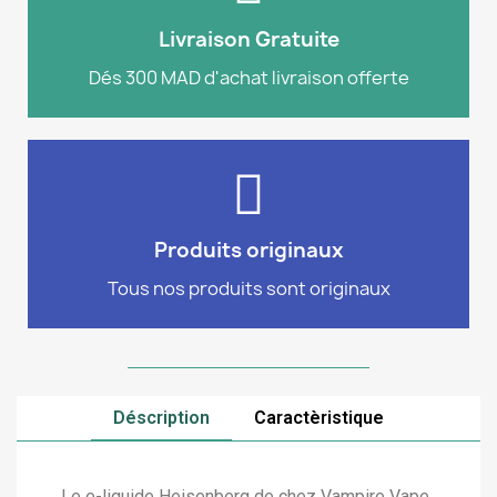
site e-commerce.
commande de 300 MAD ou plus sur notre
Livraison Gratuite
Profitez de la livraison gratuite pour toute
Dés 300 MAD d'achat livraison offerte
Livraison
produits sont 100% authentiques
Commandez en toute confiance, tous nos
Produits originaux
100% authentiques
Tous nos produits sont originaux
Déscription
Caractèristique
Le e-liquide Heisenberg de chez Vampire Vape