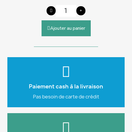
Ajouter au panier
Plus d'info
notre site e-commerce.
pouvez payer en cash à la livraison sur
Paiement cash à la livraison
Nous tenons à vous rappeler que vous
Pas besoin de carte de crédit
Cash à la livraison
Plus d'info