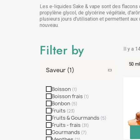
Les e-liquides Sake & vape sont des flacons d
propylène glycol, de glycérine végétale, d'ar
plusieurs jours d'utilisation et permettent aux
nouveau.
Filter by
Il y a 1
50 ml
Saveur
Boisson
Boisson frais
Bonbon
Fruits
Fruits & Gourmands
Fruits - frais
Gourmands
Menthes