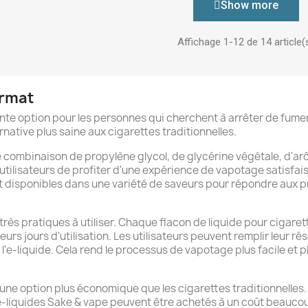
Show more
Affichage 1-12 de 14 article(
ormat
nte option pour les personnes qui cherchent à arrêter de fumer.
rnative plus saine aux cigarettes traditionnelles.
combinaison de propylène glycol, de glycérine végétale, d'arôm
tilisateurs de profiter d'une expérience de vapotage satisfai
nt disponibles dans une variété de saveurs pour répondre aux p
ès pratiques à utiliser. Chaque flacon de liquide pour cigarett
urs jours d'utilisation. Les utilisateurs peuvent remplir leur ré
l'e-liquide. Cela rend le processus de vapotage plus facile et 
une option plus économique que les cigarettes traditionnelles
 e-liquides Sake & vape peuvent être achetés à un coût beaucoup