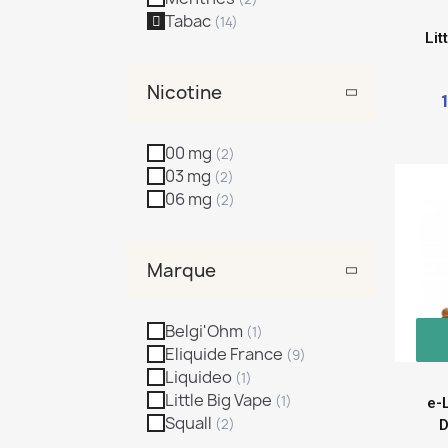
Tabac
Lit
Nicotine
00 mg
03 mg
06 mg
Marque
Belgi'Ohm
Eliquide France
Liquideo
Little Big Vape
e-
Squall
D