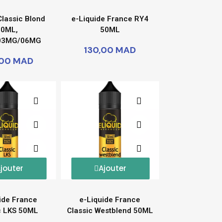
Classic Blond
e-Liquide France RY4
50ML,
50ML
03MG/06MG
130,00 MAD
,00 MAD
jouter
Ajouter
ide France
e-Liquide France
c LKS 50ML
Classic Westblend 50ML